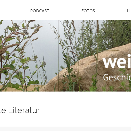
PODCAST
FOTOS
L
immel
ckermark
e Literatur