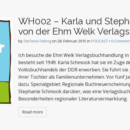
WH002 – Karla und Step
von der Ehm Welk Verlag
by
Stefanie Fiebrig
on
28. Februar 2015
in
PODCAST
•
0 Commen
Ich besuche die Ehm Welk Verlagsbuchhandlung i
besteht seit 1949. Karla Schmook hat sie im Zuge d
Volksbuchhandels der DDR erworben. Sie führt si
ihrer Tochter als Familienunternehmen. Vor fünf J
dazu. Spezialgebiet: Regionale Buchneuerscheinung
Stephanie Schmook darüber, was eine Verlagsbuc
Besonderheiten regionaler Literaturvermarktung.
Read more