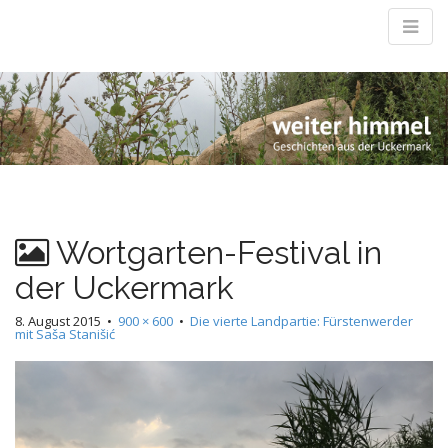
Weiter Himmel
M
Geschichten aus der Uckermark
m
Wortgarten-Festival in
der Uckermark
8. August 2015
•
900 × 600
•
Die vierte Landpartie: Fürstenwerder
mit Saša Stanišić