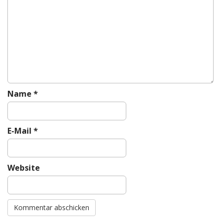
a
t
i
o
n
Name
*
E-Mail
*
Website