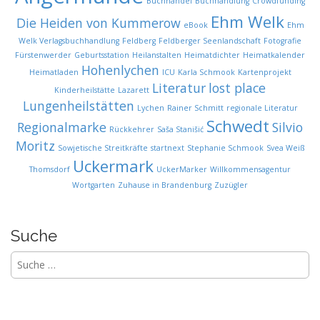
Buchhandel
Buchhandlung
Crowdfunding
Ehm Welk
Die Heiden von Kummerow
eBook
Ehm
Welk Verlagsbuchhandlung
Feldberg
Feldberger Seenlandschaft
Fotografie
Fürstenwerder
Geburtsstation
Heilanstalten
Heimatdichter
Heimatkalender
Hohenlychen
Heimatladen
ICU
Karla Schmook
Kartenprojekt
Literatur
lost place
Kinderheilstätte
Lazarett
Lungenheilstätten
Lychen
Rainer Schmitt
regionale Literatur
Schwedt
Regionalmarke
Silvio
Rückkehrer
Saša Stanišić
Moritz
Sowjetische Streitkräfte
startnext
Stephanie Schmook
Svea Weiß
Uckermark
Thomsdorf
UckerMarker
Willkommensagentur
Wortgarten
Zuhause in Brandenburg
Zuzügler
Suche
S
u
c
h
e