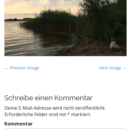
P
← Previous Image
Next Image →
o
s
t
Schreibe einen Kommentar
n
a
Deine E-Mail-Adresse wird nicht veröffentlicht.
v
Erforderliche Felder sind mit
*
markiert.
i
Kommentar
g