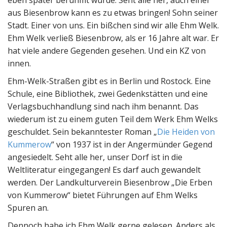
eben später berühmt wurde. Seht alle her, auch einer
aus Biesenbrow kann es zu etwas bringen! Sohn seiner
Stadt. Einer von uns. Ein bißchen sind wir alle Ehm Welk.
Ehm Welk verließ Biesenbrow, als er 16 Jahre alt war. Er
hat viele andere Gegenden gesehen. Und ein KZ von
innen.
Ehm-Welk-Straßen gibt es in Berlin und Rostock. Eine
Schule, eine Bibliothek, zwei Gedenkstätten und eine
Verlagsbuchhandlung sind nach ihm benannt. Das
wiederum ist zu einem guten Teil dem Werk Ehm Welks
geschuldet. Sein bekanntester Roman „
Die Heiden von
Kummerow
“ von 1937 ist in der Angermünder Gegend
angesiedelt. Seht alle her, unser Dorf ist in die
Weltliteratur eingegangen! Es darf auch gewandelt
werden. Der Landkulturverein Biesenbrow „Die Erben
von Kummerow“ bietet Führungen auf Ehm Welks
Spuren an.
Dennoch habe ich Ehm Welk gerne gelesen. Anders als