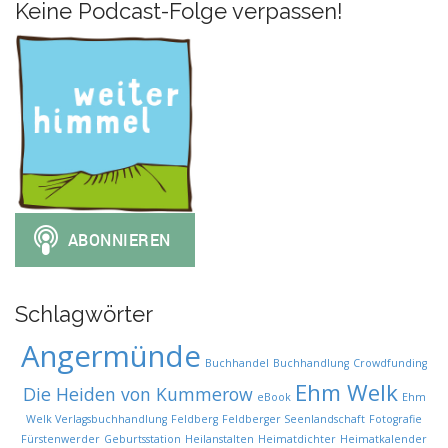
Keine Podcast-Folge verpassen!
Schlagwörter
Angermünde
Buchhandel
Buchhandlung
Crowdfunding
Ehm Welk
Die Heiden von Kummerow
eBook
Ehm
Welk Verlagsbuchhandlung
Feldberg
Feldberger Seenlandschaft
Fotografie
Fürstenwerder
Geburtsstation
Heilanstalten
Heimatdichter
Heimatkalender