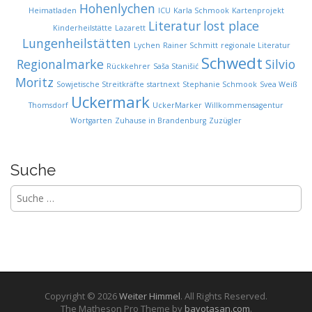
Hohenlychen
Heimatladen
ICU
Karla Schmook
Kartenprojekt
Literatur
lost place
Kinderheilstätte
Lazarett
Lungenheilstätten
Lychen
Rainer Schmitt
regionale Literatur
Schwedt
Regionalmarke
Silvio
Rückkehrer
Saša Stanišić
Moritz
Sowjetische Streitkräfte
startnext
Stephanie Schmook
Svea Weiß
Uckermark
Thomsdorf
UckerMarker
Willkommensagentur
Wortgarten
Zuhause in Brandenburg
Zuzügler
Suche
S
u
c
h
e
n
a
c
Copyright © 2026
Weiter Himmel
. All Rights Reserved.
h
The Matheson Pro Theme by
bavotasan.com
.