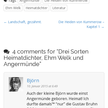
Tags:
Angermünde
Die Heiden von Kummerow
Ehm Welk
Heimatdichter
Literatur
P
← Landschaft, gezähmt.
Die Heiden von Kummerow –
Kapitel 1 →
o
s
t
n
4 comments for “
Drei Sorten
a
Heimatdichter, Ehm Welk und
v
Angermünde
”
i
g
a
Björn
t
10. Januar 2015 at 6:49
i
Auch der kleine Björn wurde einst
o
Angermünde geboren. Heimat! Ich
n
durfte damals™ “nur” die Gustav Bruhn