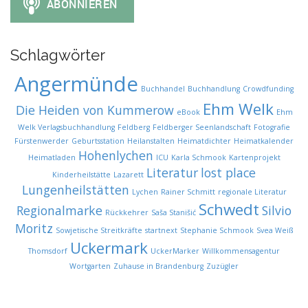
Schlagwörter
Angermünde
Buchhandel
Buchhandlung
Crowdfunding
Ehm Welk
Die Heiden von Kummerow
eBook
Ehm
Welk Verlagsbuchhandlung
Feldberg
Feldberger Seenlandschaft
Fotografie
Fürstenwerder
Geburtsstation
Heilanstalten
Heimatdichter
Heimatkalender
Hohenlychen
Heimatladen
ICU
Karla Schmook
Kartenprojekt
Literatur
lost place
Kinderheilstätte
Lazarett
Lungenheilstätten
Lychen
Rainer Schmitt
regionale Literatur
Schwedt
Regionalmarke
Silvio
Rückkehrer
Saša Stanišić
Moritz
Sowjetische Streitkräfte
startnext
Stephanie Schmook
Svea Weiß
Uckermark
Thomsdorf
UckerMarker
Willkommensagentur
Wortgarten
Zuhause in Brandenburg
Zuzügler