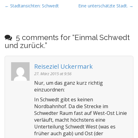
P
← Stadtansichten: Schwedt
Eine unterschätzte Stadt. →
o
s
t
5 comments for “
Einmal Schwedt
n
und zurück.
”
a
v
i
Reiseziel Uckermark
g
27. März 2015 at 9:56
a
Nur, um das ganz kurz richtig
t
einzuordnen:
i
In Schwedt gibt es keinen
o
Nordbahnhof. Da die Strecke im
n
Schwedter Raum fast auf West-Ost Linie
verläuft, macht höchstens eine
Unterteilung Schwedt West (was es
früher auch gab) und Ost (der